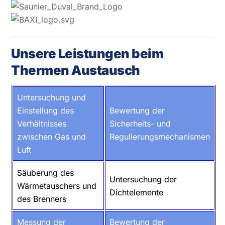
Unsere Leistungen beim
Thermen Austausch
Untersuchung und
Einstellung des
Bewertung der
Verhältnisses
Sicherheits- und
zwischen Gas und
Regulierungsmechanismen
Luft
Säuberung des
Untersuchung der
Wärmetauschers und
Dichtelemente
des Brenners
Messung der
Bewertung der