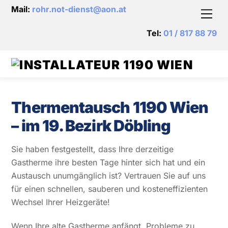
Skip
Mail:
rohr.not-dienst@aon.at
Men
to
content
Tel:
01 / 817 88 79
Thermentausch 1190 Wien
– im 19. Bezirk Döbling
Sie haben festgestellt, dass Ihre derzeitige
Gastherme ihre besten Tage hinter sich hat und ein
Austausch unumgänglich ist? Vertrauen Sie auf uns
für einen schnellen, sauberen und kosteneffizienten
Wechsel Ihrer Heizgeräte!
Wenn Ihre alte Gastherme anfängt, Probleme zu