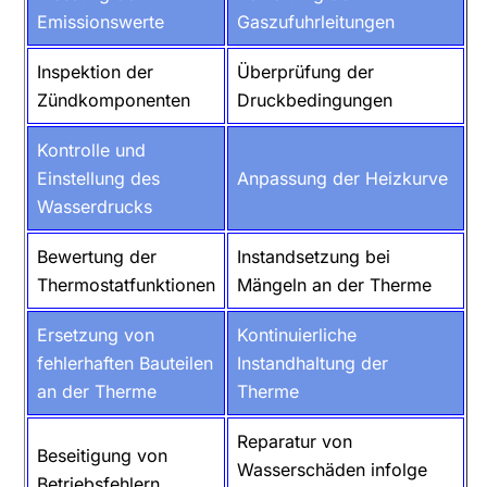
Emissionswerte
Gaszufuhrleitungen
Inspektion der
Überprüfung der
Zündkomponenten
Druckbedingungen
Kontrolle und
Einstellung des
Anpassung der Heizkurve
Wasserdrucks
Bewertung der
Instandsetzung bei
Thermostatfunktionen
Mängeln an der Therme
Ersetzung von
Kontinuierliche
fehlerhaften Bauteilen
Instandhaltung der
an der Therme
Therme
Reparatur von
Beseitigung von
Wasserschäden infolge
Betriebsfehlern