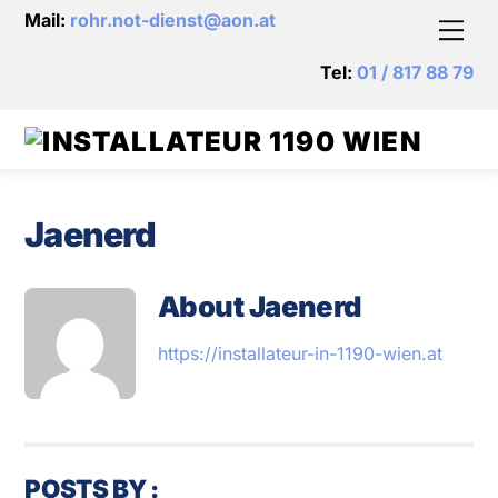
Skip
Mail:
rohr.not-dienst@aon.at
Men
to
content
Tel:
01 / 817 88 79
Jaenerd
About
Jaenerd
https://installateur-in-1190-wien.at
POSTS BY :